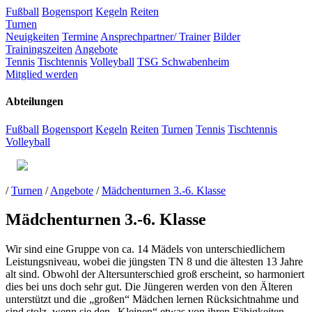
Fußball
Bogensport
Kegeln
Reiten
Turnen
Neuigkeiten
Termine
Ansprechpartner/ Trainer
Bilder
Trainingszeiten
Angebote
Tennis
Tischtennis
Volleyball
TSG Schwabenheim
Mitglied werden
Abteilungen
Fußball
Bogensport
Kegeln
Reiten
Turnen
Tennis
Tischtennis
Volleyball
/
Turnen
/
Angebote
/
Mädchenturnen 3.-6. Klasse
Mädchenturnen 3.-6. Klasse
Wir sind eine Gruppe von ca. 14 Mädels von unterschiedlichem
Leistungsniveau, wobei die jüngsten TN 8 und die ältesten 13 Jahre
alt sind. Obwohl der Altersunterschied groß erscheint, so harmoniert
dies bei uns doch sehr gut. Die Jüngeren werden von den Älteren
unterstützt und die „großen“ Mädchen lernen Rücksichtnahme und
sind stolz, wenn sie den „Kleinen“ etwas von ihren Fähigkeiten